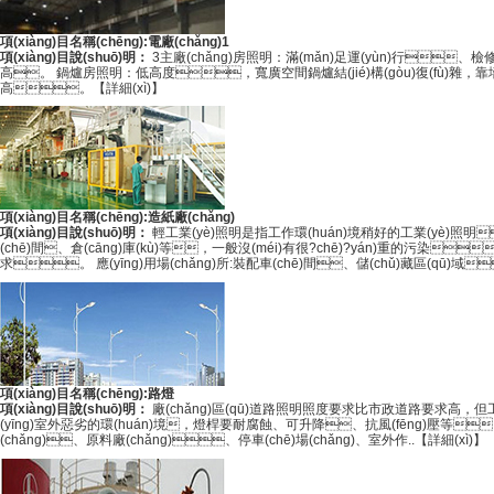
項(xiàng)目名稱(chēng):電廠(chǎng)1
項(xiàng)目說(shuō)明：
3主廠(chǎng)房照明：滿(mǎn)足運(yùn)行
高。 鍋爐房照明：低高度，寬廣空間鍋爐結(jié)構(gòu)復(fù)雜，
高。
【詳細(xì)】
項(xiàng)目名稱(chēng):造紙廠(chǎng)
項(xiàng)目說(shuō)明：
輕工業(yè)照明是指工作環(huán)境稍好的工業(yè)照明
(chē)間、倉(cāng)庫(kù)等，一般沒(méi)有很?chē)?yán)重的污染
求。 應(yīng)用場(chǎng)所:裝配車(chē)間、儲(chǔ)藏區(qū)域
項(xiàng)目名稱(chēng):路燈
項(xiàng)目說(shuō)明：
廠(chǎng)區(qū)道路照明照度要求比市政道路要求高，但工
(yīng)室外惡劣的環(huán)境，燈桿要耐腐蝕、可升降、抗風(fēng)壓等
(chǎng)、原料廠(chǎng)、停車(chē)場(chǎng)、室外作..
【詳細(xì)】