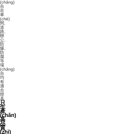
(chǎng)
合
在
車
(chē)
間,
道
路,
辦
公,
防
爆,
防
腐
等
場
(chǎng)
合
均
有
適
合
燈
具
只
生
產
(chǎn)
高
品
質
(zhì)