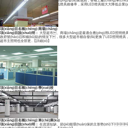
項(xiàng)目說(shuō)明：
LED燈具已經(jīng)發(fā)展成熟，各種工廠(chǎng)車(c
以上，LED燈具壽命長(zhǎng)能降低燈具維修率，采用LED燈具能大大降低企業(yè)的運
(shì)。
【詳細(xì)】
項(xiàng)目名稱(chēng):商場(chǎng)
項(xiàng)目說(shuō)明：
大型超市、商場(chǎng)是最適合應(yīng)用LED照明燈具
政府號(hào)召和補(bǔ)貼的情況下，很多大型超市都自發(fā)更換了LED照明燈具，如
超市主照明也全部更..
【詳細(xì)】
項(xiàng)目名稱(chēng):學(xué)校
項(xiàng)目說(shuō)明：
【詳細(xì)】
項(xiàng)目名稱(chēng):車(chē)庫(kù)
項(xiàng)目說(shuō)明：
在資源短缺、節(jié)能環(huán)保的主形勢(shì)下