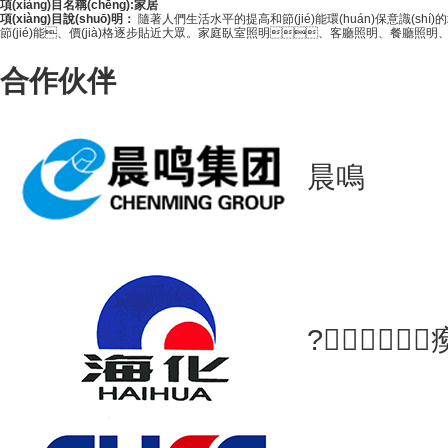
項(xiàng)目名稱(chēng):家居
項(xiàng)目說(shuō)明：
隨著人們生活水平的提高和節(jié)能環(huán)保意識(shí)
節(jié)能、價(jià)格逐步貼近大眾。家庭臥室照明、客廳照明、餐廳照
合作伙伴
晨鳴
?；