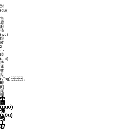
一
對
(duì)
一
售
后
服
務
(wù)
跟
蹤
，
2
小
時
(shí)
快
速
響
應
(yīng)
，
即
刻
處
理
中
國
(guó)
優
(yōu)
秀
工
程