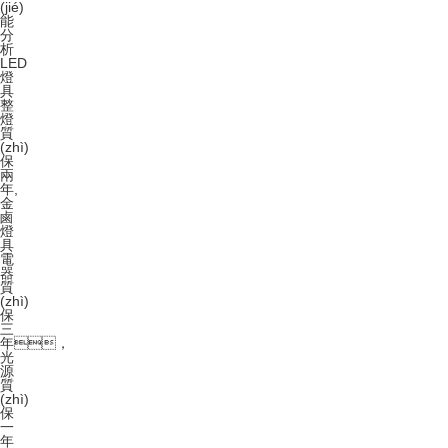
(jié)
能
分
析
LED
燈
具
整
燈
質
(zhì)
保
兩
年,
金
鹵
燈
具
電
器
質
(zhì)
保
三
年
，
光
源
質
(zhì)
保
一
年