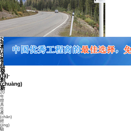
20
年
專
(zhuān)
注
燈
具
研
發
(fā)·
創
(chuàng)
新
20
年
燈
具
生
產
(chǎn)
經
(jīng)
驗