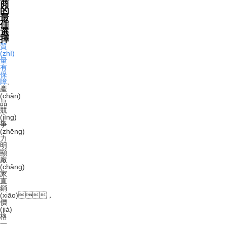
商
的
最
佳
選
擇
質
(zhì)
量
有
保
障
,
產
(chǎn)
品
競
(jìng)
爭
(zhēng)
力
明
顯
廠
(chǎng)
家
直
銷
(xiāo)，
價
(jià)
格
一