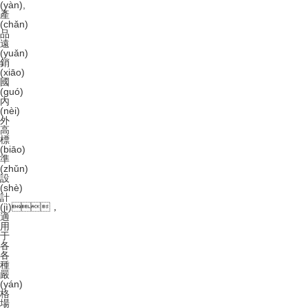
(yàn)
,
產
(chǎn)
品
遠
(yuǎn)
銷
(xiāo)
國
(guó)
內
(nèi)
外
高
標
(biāo)
準
(zhǔn)
設
(shè)
計
(jì)，
適
用
于
各
各
種
嚴
(yán)
格
場