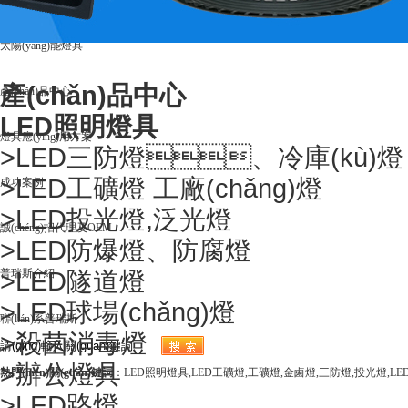
LED照明燈具
太陽(yáng)能燈具
產(chǎn)品中心
產(chǎn)品中心
LED照明燈具
燈具應(yīng)用方案
>
LED三防燈、冷庫(kù)燈
>
LED工礦燈 工廠(chǎng)燈
成功案例
>
LED投光燈,泛光燈
誠(chéng)招代理及OEM
>
LED防爆燈、防腐燈
>
LED隧道燈
普瑞斯介紹
>
LED球場(chǎng)燈
聯(lián)系普瑞斯
>
殺菌消毒燈
>
辦公燈具
熱門(mén)關(guān)鍵詞
：
LED照明燈具,LED工礦燈,工礦燈,金鹵燈,三防燈,投光燈,L
>
LED路燈