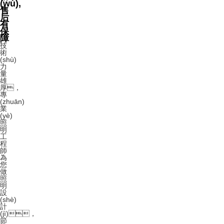
(wù),
售
后
有
保
障
技
術
(shù)
力
量
雄
厚，
專
(zhuān)
業
(yè)
照
明
工
程
師
為
您
做
照
明
設
(shè)
計
(jì)，
節