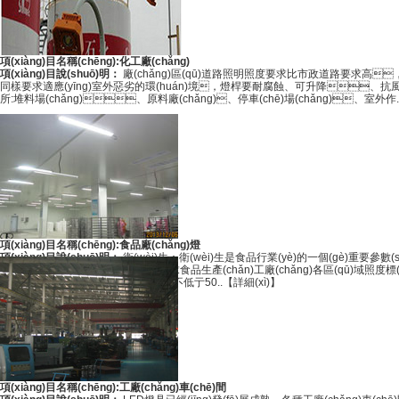
項(xiàng)目名稱(chēng):化工廠(chǎng)
項(xiàng)目說(shuō)明：
廠(chǎng)區(qū)道路照明照度要求比市政道路要求高
同樣要求適應(yīng)室外惡劣的環(huán)境，燈桿要耐腐蝕、可升降、抗風(f
所:堆料場(chǎng)、原料廠(chǎng)、停車(chē)場(chǎng)、室外作.
項(xiàng)目名稱(chēng):食品廠(chǎng)燈
項(xiàng)目說(shuō)明：
衛(wèi)生：衛(wèi)生是食品行業(yè)的一個(gè)重要參
象。 高光照度：HACCP要求食品生產(chǎn)工廠(chǎng)各區(qū)域照度標(biāo)準(zhǔn)要求為，車(chē)間內(nèi)加工操作臺(tái)的照度不低亍220 Lux（出口企業(yè)操作
臺(tái)照度寵戶(hù)標(biāo)準(zhǔn)不低亍50..
【詳細(xì)】
項(xiàng)目名稱(chēng):工廠(chǎng)車(chē)間