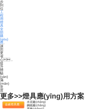
步
到
位
工
程
用
燈
具
全
部
購
(gòu)
齊
,
讓
您
更
省
心，
提
升
體
驗
(yàn)
滿
(mǎn)
意
度
更多>>
燈具應(yīng)用方案
水泥廠(chǎng)
金鹵燈具應
鋼鐵廠(chǎng)
電廠(chǎng)1