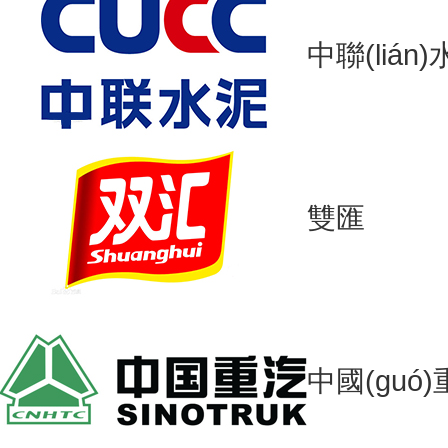
中聯(lián
雙匯
中國(guó