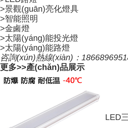
>
景觀(guān)亮化燈具
>
智能照明
>
金鹵燈
>
太陽(yáng)能投光燈
>
太陽(yáng)能路燈
咨詢(xún)熱線(xiàn)：
1866896951
更多>>
產(chǎn)品展示
LED