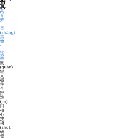
燈
具
高
光
效
·
長
(zhǎng)
壽
命
·
足
功
率
關
(guān)
鍵
元
器
件
全
部
進
(jìn)
口
核
心
技
術
(shù),
研
發