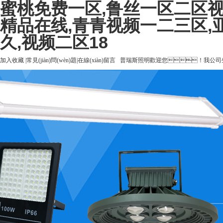
蜜桃免费一区,鲁丝一区二区视
精品在线,青青视频一二三区,
久,视频二区18
加入收藏
|
常見(jiàn)問(wèn)題
|
在線(xiàn)留言
普瑞斯照明歡迎您！我公司生產
爆燈
、
金鹵燈
20年致力于燈具研發(fā)創(chuàng)新
高品質(zhì)燈具制造商
咨詢(xún)熱線(xiàn)：
400-6696-128
普瑞斯首頁(yè)