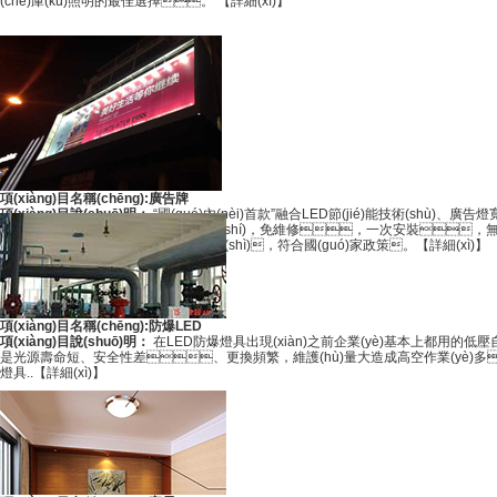
(chē)庫(kù)照明的最佳選擇。
【詳細(xì)】
項(xiàng)目名稱(chēng):廣告牌
項(xiàng)目說(shuō)明：
“國(guó)內(nèi)首款”融合LED節(jié)能技術(shù)、廣告燈
…壽命長(zhǎng)達(dá)5萬(wàn)小時(shí)，免維修，一次安裝，無(
電。 …順應(yīng)時(shí)代趨勢(shì)，符合國(guó)家政策。
【詳細(xì)】
項(xiàng)目名稱(chēng):防爆LED
項(xiàng)目說(shuō)明：
在LED防爆燈具出現(xiàn)之前企業(yè)基本上都用的
是光源壽命短、安全性差、更換頻繁，維護(hù)量大造成高空作業(yè)多
燈具..
【詳細(xì)】