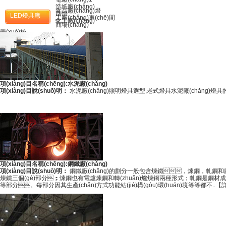
(yīng)用
造紙廠(chǎng)
食品廠(chǎng)燈
路燈
LED燈具應
工廠(chǎng)車(chē)間
化工廠(chǎng)
商場(chǎng)
(yīng)用
學(xué)校
車(chē)庫(kù)
廣告牌
防爆LED
家居
項(xiàng)目名稱(chēng):水泥廠(chǎng)
項(xiàng)目說(shuō)明：
水泥廠(chǎng)照明燈具選型,老式燈具水泥廠(chǎng)燈具的介紹和優
項(xiàng)目名稱(chēng):鋼鐵廠(chǎng)
項(xiàng)目說(shuō)明：
鋼鐵廠(chǎng)的劃分一般包含煉鐵，煉鋼，軋鋼和廠(c
煉鐵三個(gè)部分；煉鋼也有電爐煉鋼和轉(zhuǎn)爐煉鋼兩種形式；軋鋼是鋼材成型的階
等部分。每部分因其生產(chǎn)方式功能結(jié)構(gòu)環(huán)境等等都不..
【詳