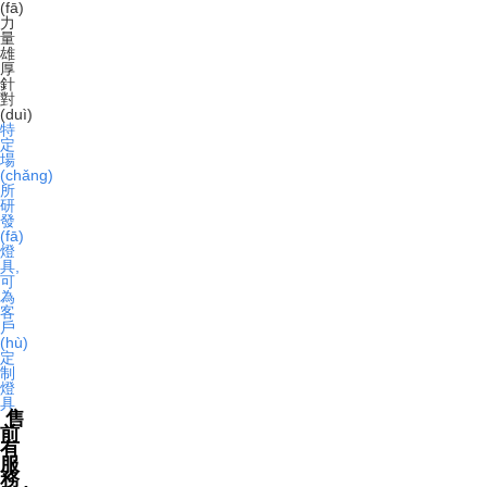
(fā)
力
量
雄
厚
針
對
(duì)
特
定
場
(chǎng)
所
研
發
(fā)
燈
具,
可
為
客
戶
(hù)
定
制
燈
具
售
前
有
服
務