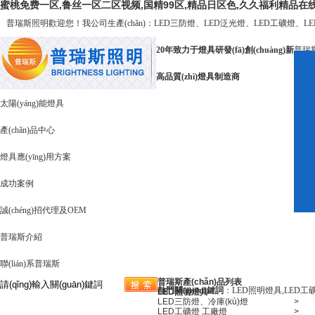
蜜桃免费一区,鲁丝一区二区视频,国精99区,精品日区色,久久福利精品在
普瑞斯照明歡迎您！我公司生產(chǎn)：
LED三防燈
、
LED泛光燈
、
LED工礦燈
、
L
20年致力于燈具研發(fā)創(chuàng)新
普瑞斯
高品質(zhì)燈具制造商
LE
太陽(yáng)能燈具
產(chǎn)品中心
燈具應(yīng)用方案
成功案例
誠(chéng)招代理及OEM
普瑞斯介紹
聯(lián)系普瑞斯
普瑞斯產(chǎn)品列表
熱門關(guān)鍵詞
：
LED照明燈具,LED工
LED照明燈具
LED三防燈、冷庫(kù)燈
>
LED工礦燈 工廠燈
>