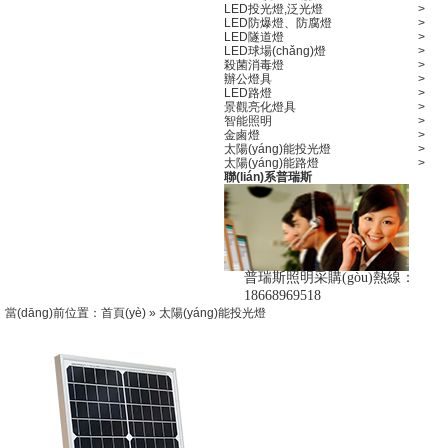
LED投光燈,泛光燈
>
LED防爆燈、防腐燈
>
LED隧道燈
>
LED球場(chǎng)燈
>
殺菌消毒燈
>
辦公燈具
>
LED路燈
>
景觀亮化燈具
>
智能照明
>
金鹵燈
>
太陽(yáng)能投光燈
>
太陽(yáng)能路燈
>
聯(lián)系普瑞斯
普瑞斯照明采購(gòu)熱線：
18668969518
當(dāng)前位置：
首頁(yè)
»
太陽(yáng)能投光燈